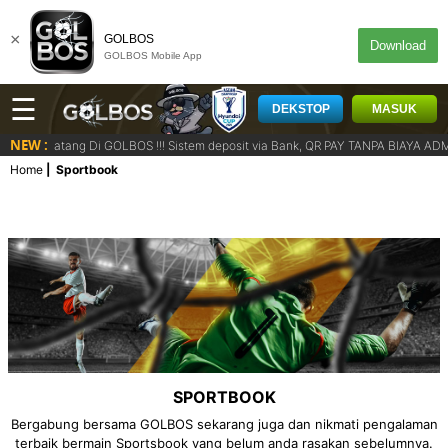
×
GOLBOS
Download
GOLBOS Mobile App
☰
DEKSTOP
MASUK
NEW :
elamat Datang Di GOLBOS !!! Sistem deposit via Bank, QR PAY TANPA BIAYA AD
Home
Sportbook
SPORTBOOK
Bergabung bersama GOLBOS sekarang juga dan nikmati pengalaman
terbaik bermain Sportsbook yang belum anda rasakan sebelumnya.