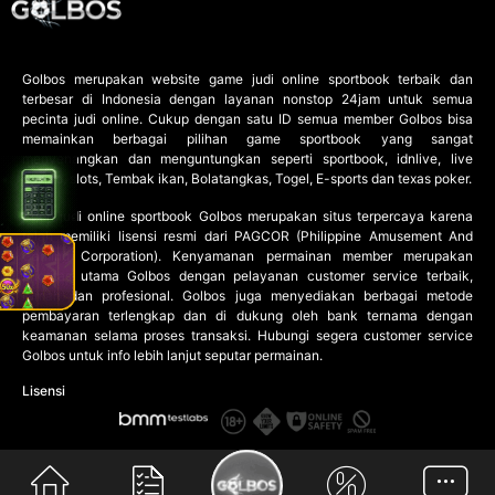
Golbos
merupakan website game judi online sportbook terbaik dan
terbesar di Indonesia dengan layanan nonstop 24jam untuk semua
pecinta judi online. Cukup dengan satu ID semua member Golbos bisa
memainkan berbagai pilihan game sportbook yang sangat
menyenangkan dan menguntungkan seperti sportbook, idnlive, live
casino, slots, Tembak ikan, Bolatangkas, Togel, E-sports dan texas poker.
Agen judi
online sportbook Golbos merupakan situs terpercaya karena
telah memiliki lisensi resmi dari PAGCOR (Philippine Amusement And
Gaming Corporation). Kenyamanan permainan member merupakan
prioritas utama Golbos dengan pelayanan customer service terbaik,
ramah dan profesional. Golbos juga menyediakan berbagai metode
pembayaran terlengkap dan di dukung oleh bank ternama dengan
keamanan selama proses transaksi. Hubungi segera customer service
Golbos untuk info lebih lanjut seputar permainan.
Lisensi
Copyright © GOLBOS. Hak cipta dilindungi